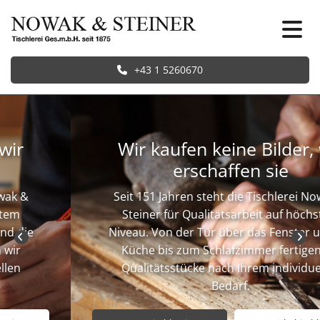
+43 1 5260670
Wir kaufen keine Bilder, wir
erschaffen sie
Seit 151 Jahren steht die Tischlerei Nowak &
Steiner für Qualitätsarbeit auf höchstem
Niveau. Von der Tür über das Fenster und die
Küche bis zum Schlafzimmer fertigen wir
Qualitätsstücke nach Ihrem individuellen
Bedarf.